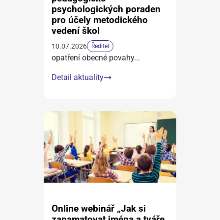
psychologických poraden
pro účely metodického
vedení škol
10.07.2026
Ředitel
opatření obecné povahy
...
Detail aktuality
Online webinář „Jak si
zapamatovat jména a tváře