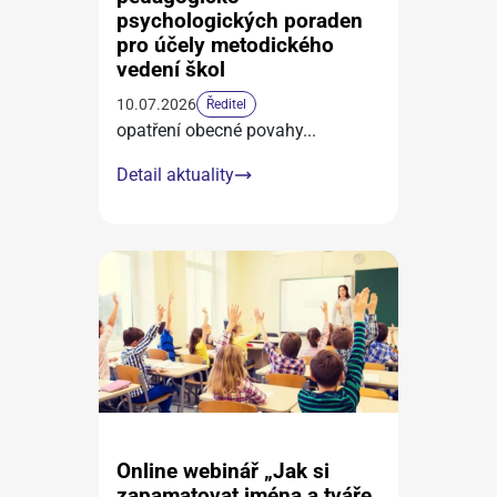
psychologických poraden
pro účely metodického
vedení škol
10.07.2026
Ředitel
opatření obecné povahy
...
Detail aktuality
Online webinář „Jak si
zapamatovat jména a tváře