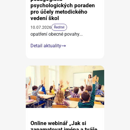
psychologických poraden
pro účely metodického
vedení škol
10.07.2026
Ředitel
opatření obecné povahy
...
Detail aktuality
Online webinář „Jak si
zapamatovat jména a tváře