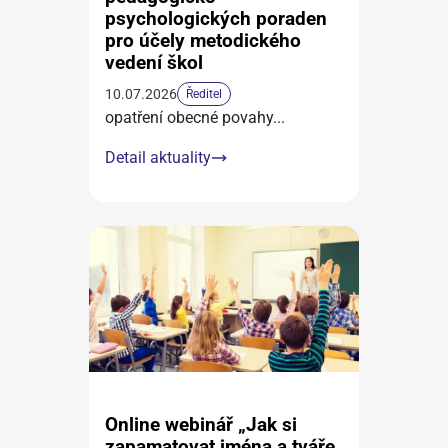
psychologických poraden
pro účely metodického
vedení škol
10.07.2026
Ředitel
opatření obecné povahy
...
Detail aktuality
Online webinář „Jak si
zapamatovat jména a tváře