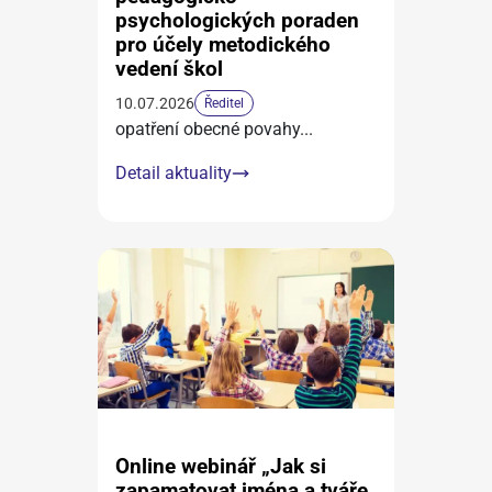
psychologických poraden
pro účely metodického
vedení škol
10.07.2026
Ředitel
opatření obecné povahy
...
Detail aktuality
Online webinář „Jak si
zapamatovat jména a tváře