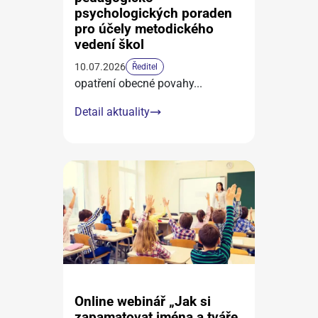
psychologických poraden
pro účely metodického
vedení škol
10.07.2026
Ředitel
opatření obecné povahy
...
Detail aktuality
Online webinář „Jak si
zapamatovat jména a tváře