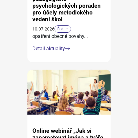
psychologických poraden
pro účely metodického
vedení škol
10.07.2026
Ředitel
opatření obecné povahy
...
Detail aktuality
Online webinář „Jak si
zapamatovat jména a tváře