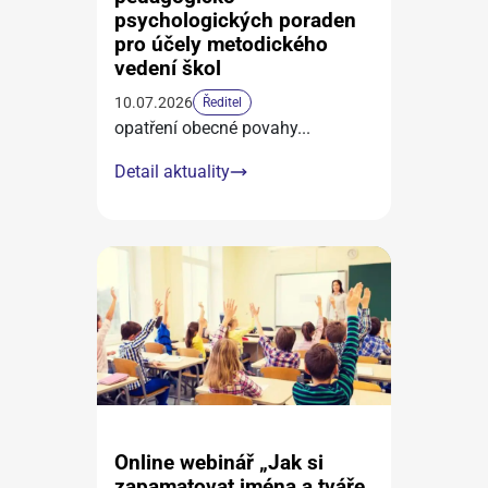
psychologických poraden
pro účely metodického
vedení škol
10.07.2026
Ředitel
opatření obecné povahy
...
Detail aktuality
Online webinář „Jak si
zapamatovat jména a tváře