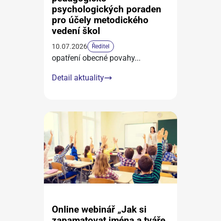
psychologických poraden
pro účely metodického
vedení škol
10.07.2026
Ředitel
opatření obecné povahy
...
Detail aktuality
Online webinář „Jak si
zapamatovat jména a tváře