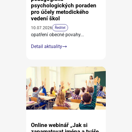
psychologických poraden
pro účely metodického
vedení škol
10.07.2026
Ředitel
opatření obecné povahy
...
Detail aktuality
Online webinář „Jak si
zapamatovat jména a tváře