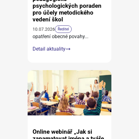
psychologických poraden
pro účely metodického
vedení škol
10.07.2026
Ředitel
opatření obecné povahy
...
Detail aktuality
Online webinář „Jak si
zapamatovat jména a tváře