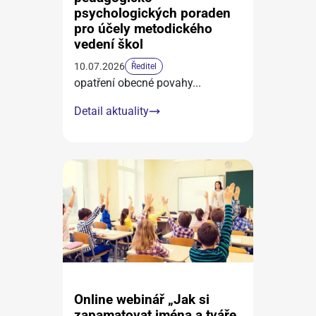
psychologických poraden
pro účely metodického
vedení škol
10.07.2026
Ředitel
opatření obecné povahy
...
Detail aktuality
Online webinář „Jak si
zapamatovat jména a tváře