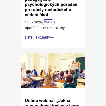
psychologických poraden
pro účely metodického
vedení škol
10.07.2026
Ředitel
opatření obecné povahy
...
Detail aktuality
Online webinář „Jak si
zapamatovat jména a tváře