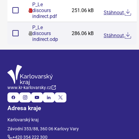
P_Le
discours
251.06 kB
Stáhnout
indirect
.
pdf
P_Le
discours
286.06 kB
Stáhnout
indirect
.
odp
www.kr-karlovarsky.cz
Adresa kraje
Karlovarský kraj
Závodní 353/88, 360 06 Karlovy Vary
+420 354 222 300