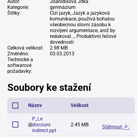
Autor:
Joanidisová Jitka
Kategorie:
gymnázium
Štítky:
Cizí jazyk, Jazyk a jazyková
komunikace, používá bohatou
všeobecnou slovní zásobu k
rozvíjení argumentace, aniž by
redukoval…, Produktivní řečové
dovednosti
Celková velikost:
2.98 MB
Změněno:
03.03.2013
Technické a
softwarové
požadavky:
Soubory ke stažení
Název
Velikost
P_Le
discours
2.45 MB
Stáhnout
indirect
.
ppt