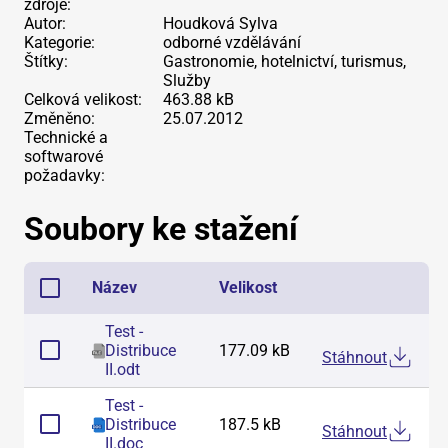
zdroje:
Autor:
Houdková Sylva
Kategorie:
odborné vzdělávání
Štítky:
Gastronomie, hotelnictví, turismus,
Služby
Celková velikost:
463.88 kB
Změněno:
25.07.2012
Technické a
softwarové
požadavky:
Soubory ke stažení
Název
Velikost
Test -
Distribuce
177.09 kB
Stáhnout
II
.
odt
Test -
Distribuce
187.5 kB
Stáhnout
II
.
doc