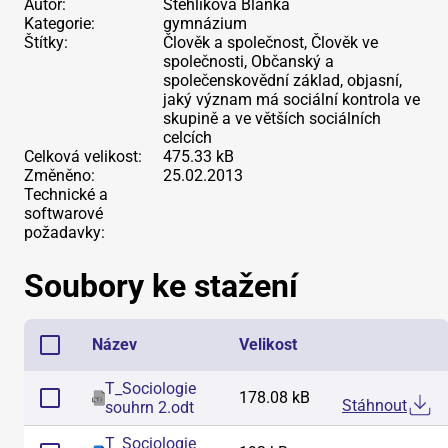
Autor:
Stehlikova Blanka
Kategorie:
gymnázium
Štítky:
Člověk a společnost, Člověk ve
společnosti, Občanský a
společenskovědní základ, objasní,
jaký význam má sociální kontrola ve
skupině a ve větších sociálních
celcích
Celková velikost:
475.33 kB
Změněno:
25.02.2013
Technické a
softwarové
požadavky:
Soubory ke stažení
Název
Velikost
T_Sociologie
178.08 kB
Stáhnout
souhrn 2
.
odt
T_Sociologie