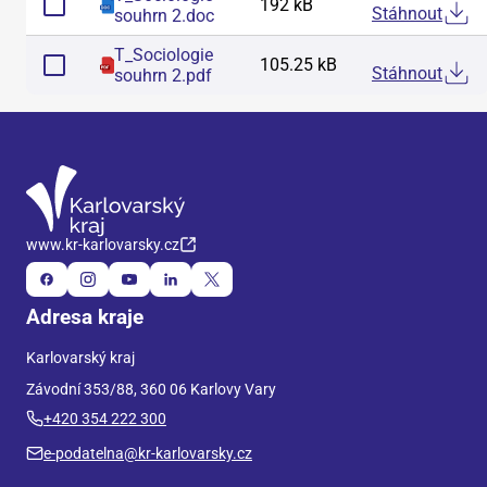
192 kB
Stáhnout
souhrn 2
.
doc
T_Sociologie
105.25 kB
Stáhnout
souhrn 2
.
pdf
www.kr-karlovarsky.cz
Adresa kraje
Karlovarský kraj
Závodní 353/88, 360 06 Karlovy Vary
+420 354 222 300
e-podatelna@kr-karlovarsky.cz