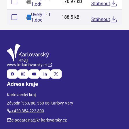
176.97 kB
Stáhnout
1
.
odt
Úvěry I - T
188.5 kB
Stáhnout
1
.
doc
www.kr-karlovarsky.cz
Adresa kraje
Karlovarský kraj
Závodní 353/88, 360 06 Karlovy Vary
+420 354 222 300
e-podatelna@kr-karlovarsky.cz