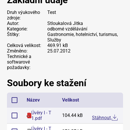
Základní údaje
Druh výukového
Test
zdroje:
Autor:
Stloukalová Jitka
Kategorie:
odborné vzdělávání
Štítky:
Gastronomie, hotelnictví, turismus,
Služby
Celková velikost:
469.91 kB
Změněno:
25.07.2012
Technické a
softwarové
požadavky:
Soubory ke stažení
Název
Velikost
Úvěry I - T
104.44 kB
Stáhnout
1
.
pdf
Úvěry I - T