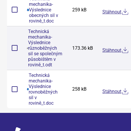
mechanika-
Výslednice
259 kB
Stáhnout
obecných sil v
rovině_t
.
doc
Technická
mechanika-
Výslednice
různoběžných
173.36 kB
Stáhnout
sil se společným
působištěm v
rovině_t
.
odt
Technická
mechanika-
Výslednice
258 kB
Stáhnout
rovnoběžných
sil v
rovině_t
.
doc