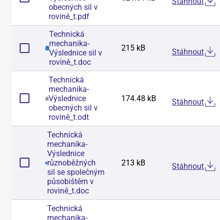
Stáhnout
obecných sil v
rovině_t
.
pdf
Technická
mechanika-
215 kB
Stáhnout
Výslednice sil v
rovině_t
.
doc
Technická
mechanika-
Výslednice
174.48 kB
Stáhnout
obecných sil v
rovině_t
.
odt
Technická
mechanika-
Výslednice
různoběžných
213 kB
Stáhnout
sil se společným
působištěm v
rovině_t
.
doc
Technická
mechanika-