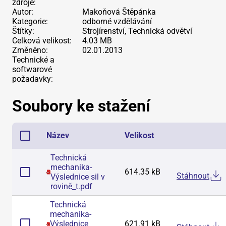
zdroje:
Autor:
Makoňová Štěpánka
Kategorie:
odborné vzdělávání
Štítky:
Strojírenství, Technická odvětví
Celková velikost:
4.03 MB
Změněno:
02.01.2013
Technické a
softwarové
požadavky:
Soubory ke stažení
Název
Velikost
Technická
mechanika-
614.35 kB
Stáhnout
Výslednice sil v
rovině_t
.
pdf
Technická
mechanika-
Výslednice
621.91 kB