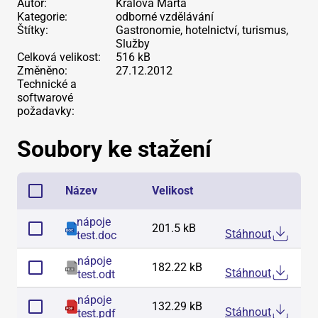
Autor:
Králová Marta
Kategorie:
odborné vzdělávání
Štítky:
Gastronomie, hotelnictví, turismus,
Služby
Celková velikost:
516 kB
Změněno:
27.12.2012
Technické a
softwarové
požadavky:
Soubory ke stažení
Název
Velikost
nápoje
201.5 kB
Stáhnout
test
.
doc
nápoje
182.22 kB
Stáhnout
test
.
odt
nápoje
132.29 kB
Stáhnout
test
.
pdf